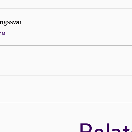
ingssvar
mat