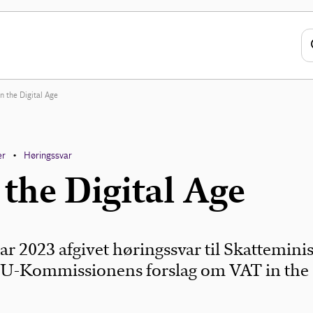
n the Digital Age
er
Høringssvar
•
 the Digital Age
ar 2023 afgivet høringssvar til Skatteminis
 EU-Kommissionens forslag om VAT in the