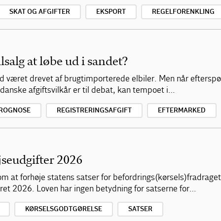
SKAT OG AFGIFTER
EKSPORT
REGELFORENKLING
lsalg at løbe ud i sandet?
 været drevet af brugtimporterede elbiler. Men når efterspør
danske afgiftsvilkår er til debat, kan tempoet i…
ROGNOSE
REGISTRERINGSAFGIFT
EFTERMARKED
jseudgifter 2026
m at forhøje statens satser for befordrings(kørsels)fradraget,
ret 2026. Loven har ingen betydning for satserne for…
KØRSELSGODTGØRELSE
SATSER