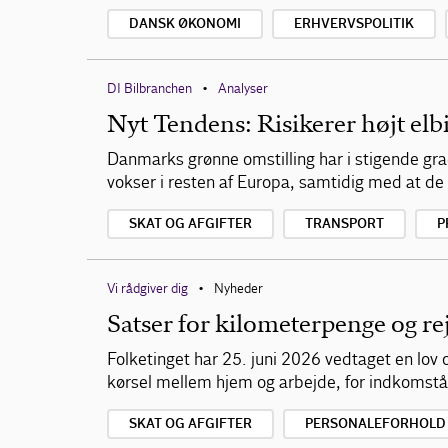
DANSK ØKONOMI
ERHVERVSPOLITIK
DI Bilbranchen
Analyser
•
Nyt Tendens: Risikerer højt elbi
Danmarks grønne omstilling har i stigende grad
vokser i resten af Europa, samtidig med at de 
SKAT OG AFGIFTER
TRANSPORT
P
Vi rådgiver dig
Nyheder
•
Satser for kilometerpenge og re
Folketinget har 25. juni 2026 vedtaget en lov o
kørsel mellem hjem og arbejde, for indkomstå
SKAT OG AFGIFTER
PERSONALEFORHOLD