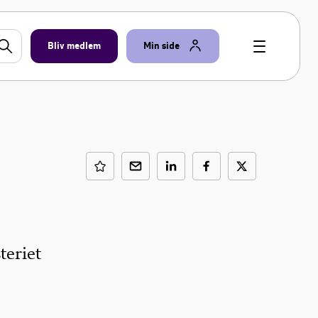
Bliv medlem
Min side
teriet