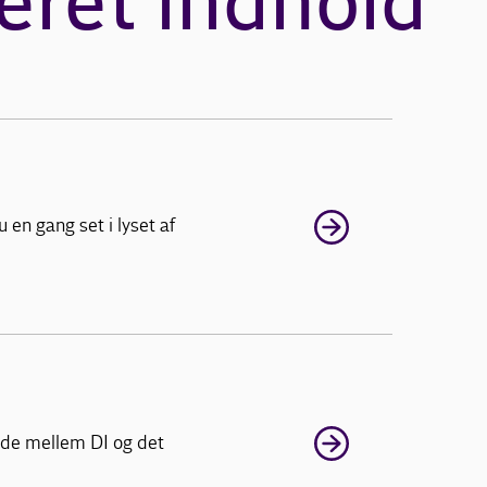
eret indhold
en gang set i lyset af
ejde mellem DI og det