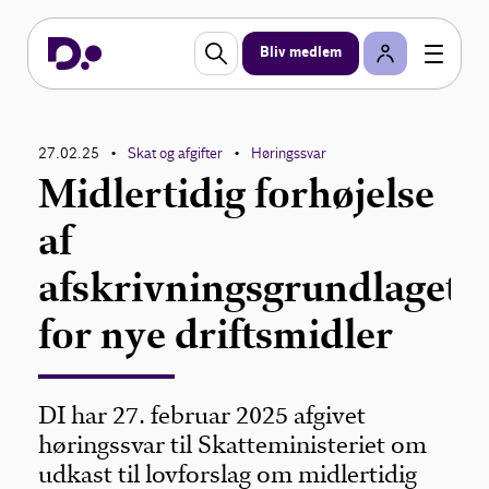
Bliv medlem
27.02.25
Skat og afgifter
Høringssvar
•
•
Midlertidig forhøjelse
af
afskrivningsgrundlaget
for nye driftsmidler
DI har 27. februar 2025 afgivet
høringssvar til Skatteministeriet om
udkast til lovforslag om midlertidig