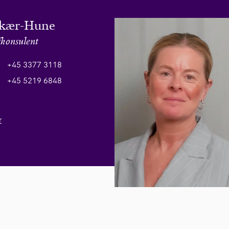
skær-Hune
fkonsulent
+45 3377 3118
+45 5219 6848
r