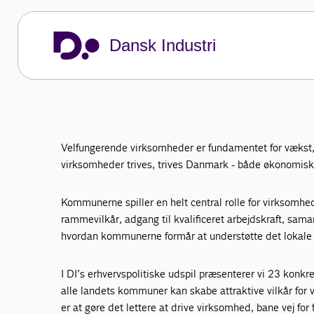
98 mulighede
Dansk Industri
Sådan skaber vi attraktive vilkår for virks
Dansk Industri
Politik og analyser
DI's politiske udspil
98 mulighede
Velfungerende virksomheder er fundamentet for vækst, 
virksomheder trives, trives Danmark - både økonomisk 
Kommunerne spiller en helt central rolle for virksomh
rammevilkår, adgang til kvalificeret arbejdskraft, sama
hvordan kommunerne formår at understøtte det lokale 
I DI’s erhvervspolitiske udspil præsenterer vi 23 konk
alle landets kommuner kan skabe attraktive vilkår for
er at gøre det lettere at drive virksomhed, bane vej for