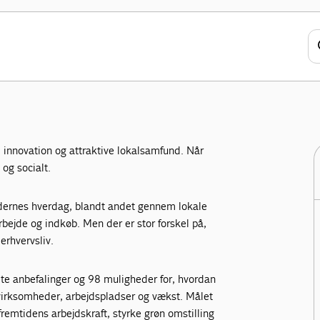
r for vækst
omheder i alle landets kommuner.
r
innovation og attraktive lokalsamfund. Når
og socialt.
edernes hverdag, blandt andet gennem lokale
rbejde og indkøb. Men der er stor forskel på,
erhvervsliv.
rete anbefalinger og 98 muligheder for, hvordan
 virksomheder, arbejdspladser og vækst. Målet
 fremtidens arbejdskraft, styrke grøn omstilling