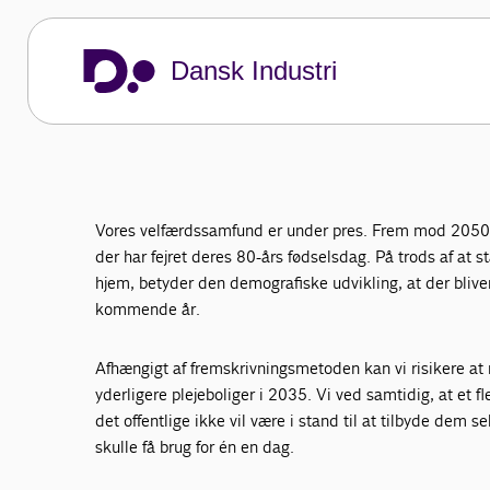
skal bygge f
Dansk Industri
plejehjem
Dansk Industri
Politik og analyser
DI's politiske udspil
Fremtidens pl
Vores velfærdssamfund er under pres. Frem mod 2050 vil
der har fejret deres 80-års fødselsdag. På trods af at s
hjem, betyder den demografiske udvikling, at der bliver
kommende år.
Afhængigt af fremskrivningsmetoden kan vi risikere a
yderligere plejeboliger i 2035. Vi ved samtidig, at et f
det offentlige ikke vil være i stand til at tilbyde dem s
skulle få brug for én en dag.