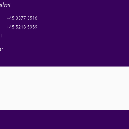
ulent
+45 3377 3516
+45 5218 5959
l
er