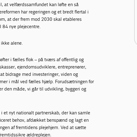
til, at velfærdssamfundet kan løfte en så
formen har regeringen og et bredt flertal i
 om, at der frem mod 2030 skal etableres
 84 nye plejecentre.
 ikke alene.
fter i fælles flok – på tværs af offentlig og
onskasser, ejendomsudviklere, entreprenører,
l at bidrage med investeringer, viden og
mer i mål ved fælles hjælp. Forudsætningen for
r den måde, vi går til udvikling, byggeri og
 i et nyt nationalt partnerskab, der kan samle
ficeret behov, afdækket benspænd og lagt en
lingen af fremtidens plejehjem. Ved at sætte
fremtidssikre ældreplejen.