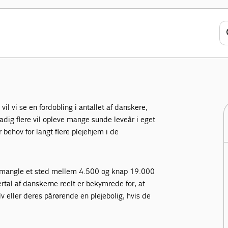
remtidens
ejehjem
 vi se en fordobling i antallet af danskere,
tadig flere vil opleve mange sunde leveår i eget
 behov for langt flere plejehjem i de
t mangle et sted mellem 4.500 og knap 19.000
lertal af danskerne reelt er bekymrede for, at
elv eller deres pårørende en plejebolig, hvis de