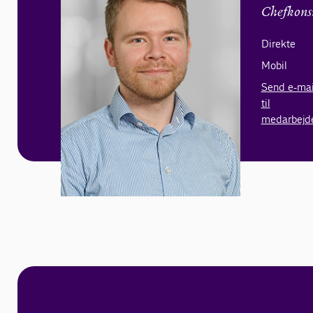
Chefkons
Direkte
Mobil
Send e-mai
til
medarbejd