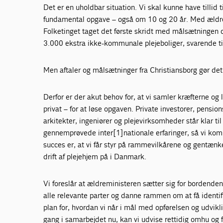
Det er en uholdbar situation. Vi skal kunne have tillid 
fundamental opgave – også om 10 og 20 år. Med ældrere
Folketinget taget det første skridt med målsætningen
3.000 ekstra ikke-kommunale plejeboliger, svarende til
Men aftaler og målsætninger fra Christiansborg gør det
Derfor er der akut behov for, at vi samler kræfterne og lø
privat – for at løse opgaven. Private investorer, pensi
arkitekter, ingeniører og plejevirksomheder står klar ti
gennemprøvede inter[1]nationale erfaringer, så vi kom
succes er, at vi får styr på rammevilkårene og gentænke
drift af plejehjem på i Danmark.
Vi foreslår at ældreministeren sætter sig for bordenden
alle relevante parter og danne rammen om at få identi
plan for, hvordan vi når i mål med opførelsen og udvik
gang i samarbejdet nu, kan vi udvise rettidig omhu og 