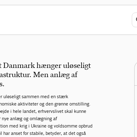
 af infrastruktur
rt Danmark hænger uløseligt
struktur. Men anlæg af
s.
er uløseligt sammen med en stærk
konomiske aktiviteter og den grønne omstilling.
ejde i hele landet, erhvervslivet skal kunne
er nye anlæg og omlægning af
uation med krig i Ukraine og voldsomme opbrud
l har anset for stabile, betyder, at det også