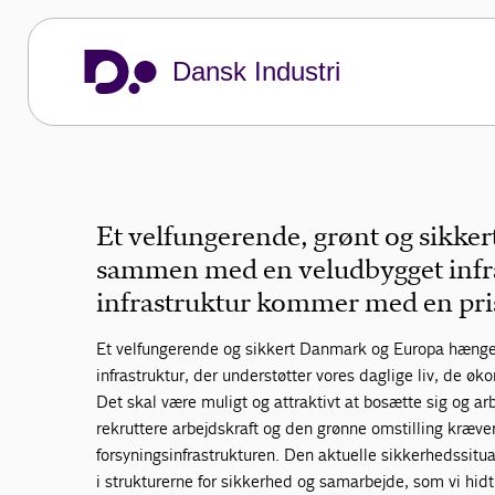
infrastruktur
Dansk Industri
Hent udspillet
Dansk Industri
Politik og analyser
DI's politiske udspil
Grønnere anlæg
Et velfungerende, grønt og sikke
sammen med en veludbygget infra
infrastruktur kommer med en pri
Et velfungerende og sikkert Danmark og Europa hæng
infrastruktur, der understøtter vores daglige liv, de ø
Det skal være muligt og attraktivt at bosætte sig og arb
rekruttere arbejdskraft og den grønne omstilling kræv
forsyningsinfrastrukturen. Den aktuelle sikkerhedssit
i strukturerne for sikkerhed og samarbejde, som vi hidti