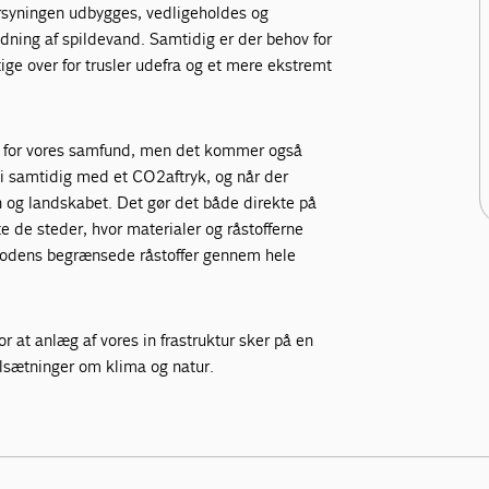
orsyningen udbygges, vedligeholdes og
dning af spildevand. Samtidig er der behov for
e over for trusler udefra og et mere ekstremt
t for vores samfund, men det kommer også
vi samtidig med et CO2­aftryk, og når der
en og landskabet. Det gør det både direkte på
te de steder, hvor materialer og råstofferne
klodens begrænsede råstoffer gennem hele
or at anlæg af vores in frastruktur sker på en
ålsætninger om klima og natur.