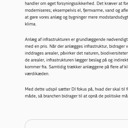
handler om øget forsyningssikkerhed. Det kræver at f
moderniseres; eksempelvis el, fjernvarme, vand og afle
at gøre vores anlæg og bygninger mere modstandsdygtig
klima.
Anlæg af infrastrukturen er grundlæggende nødvendig
med en pris. Når der anlægges infrastruktur, bidrager 
inddrages arealer, påvirker det naturen, biodiversitet
de arealer, infrastrukturen lægger beslag på og indirek
kommer fra. Samtidig trækker anlæggene på flere af 
værdikæden.
Med dette udspil sætter DI fokus på, hvad der skal til f
måde, så branchen bidrager til at opnå de politiske m