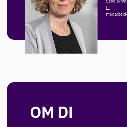
Send e-mai
til
medarbejd
OM DI