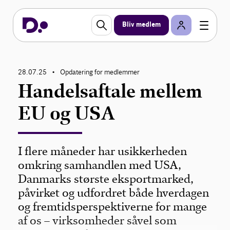
Bliv medlem
28.07.25
Opdatering for medlemmer
•
Handelsaftale mellem
EU og USA
I flere måneder har usikkerheden
omkring samhandlen med USA,
Danmarks største eksportmarked,
påvirket og udfordret både hverdagen
og fremtidsperspektiverne for mange
af os – virksomheder såvel som