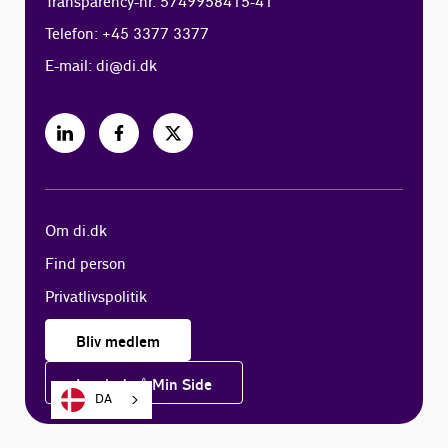
Transparency-nr. 5749958415-41
Telefon: +45 3377 3377
E-mail:
di@di.dk
Om di.dk
Find person
Privatlivspolitik
Bliv medlem
Log ind på Min Side
DA