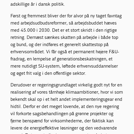
adskillige år i dansk politik.
Først og fremmest bliver der for alvor på ny taget favntag
med arbejdsudbudsreformer, så arbejdsbuddet hæves
med 45.000 i 2030. Det er et stort skridt i den rigtige
retning. Dernæst sænkes skatten på arbejde i både top
og bund, og der indføres et generelt skattestop på
erhvervsområdet. Vi får også et permanent højere F&U-
fradrag, en lempelse af generationsbeskatningen, et
mere nutidigt SU-system, løftede erhvervsuddannelser
og øget frit valg i den offentlige sektor.
Derudover er regeringsgrundlaget virkelig godt nyt for en
realisering af vores tårnhøje klimaambitioner, hvor vi som
bekendt skal op i et helt andet implementeringsgear end
hidtil. Derfor er det meget lovende, at den nye regering
vil forkorte sagsbehandlingen på grønne projekter og
fjerne benspænd for virksomhederne, der faktisk kan
levere de energieffektive løsninger og den vedvarende