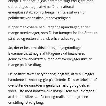
energi. Det er naturligvis nemmere sagt end gjort, men
det er et godt tegn, at vi nu får en national
energikrisestab, som vi længe har italesat over for
politikerne var en absolut nødvendighed.
Kigger man dybere ned i regeringsgrundlaget, er der
mange mærkesager, som DI har kæmpet for i en årrække
på jeres og resten af dansk erhvervslivs vegne.
Jo, der er bestemt tidsler i regeringsgrundlaget.
Eksempelvis at nogle af tiltagene skal finansieres
gennem erhvervsstøtten. Men det overskygger ikke de
mange positive tiltag.
De positive takter betyder dog langt fra, at vi nu lægger
hænderne i skødet og går på juleferie. Dels er arbejdet på
ovenstående områder ingenlunde færdigt, og dels er
vores liste med konstruktive indspil, som skal bidrage til
at fremtidssikre samfundet og realisere den grønne
omstilling, stadig lang.