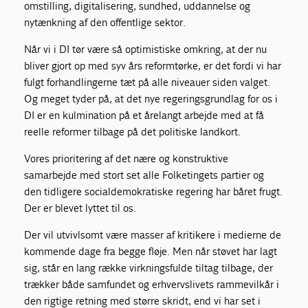
omstilling, digitalisering, sundhed, uddannelse og
nytænkning af den offentlige sektor.
Når vi i DI tør være så optimistiske omkring, at der nu
bliver gjort op med syv års reformtørke, er det fordi vi har
fulgt forhandlingerne tæt på alle niveauer siden valget.
Og meget tyder på, at det nye regeringsgrundlag for os i
DI er en kulmination på et årelangt arbejde med at få
reelle reformer tilbage på det politiske landkort.
Vores prioritering af det nære og konstruktive
samarbejde med stort set alle Folketingets partier og
den tidligere socialdemokratiske regering har båret frugt.
Der er blevet lyttet til os.
Der vil utvivlsomt være masser af kritikere i medierne de
kommende dage fra begge fløje. Men når støvet har lagt
sig, står en lang række virkningsfulde tiltag tilbage, der
trækker både samfundet og erhvervslivets rammevilkår i
den rigtige retning med større skridt, end vi har set i