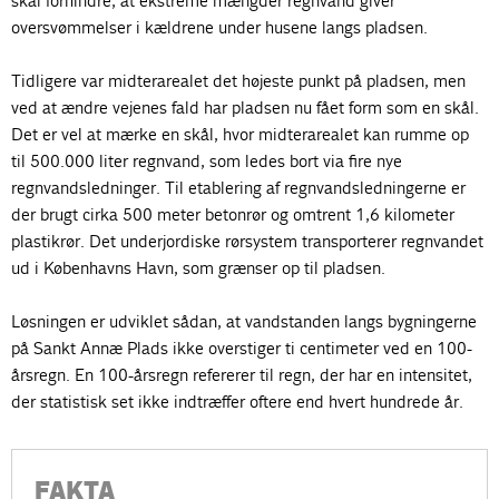
skal forhindre, at ekstreme mængder regnvand giver
oversvømmelser i kældrene under husene langs pladsen.
Tidligere var midterarealet det højeste punkt på pladsen, men
ved at ændre vejenes fald har pladsen nu fået form som en skål.
Det er vel at mærke en skål, hvor midterarealet kan rumme op
til 500.000 liter regnvand, som ledes bort via fire nye
regnvandsledninger. Til etablering af regnvandsledningerne er
der brugt cirka 500 meter betonrør og omtrent 1,6 kilometer
plastikrør. Det underjordiske rørsystem transporterer regnvandet
ud i Københavns Havn, som grænser op til pladsen.
Løsningen er udviklet sådan, at vandstanden langs bygningerne
på Sankt Annæ Plads ikke overstiger ti centimeter ved en 100-
årsregn. En 100-årsregn refererer til regn, der har en intensitet,
der statistisk set ikke indtræffer oftere end hvert hundrede år.
FAKTA