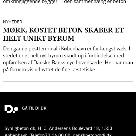
omkringliggende byggeri. I den sammenhæng er beton…
NYHEDER
MØRK, KOSTET BETON SKABER ET
HELT UNIKT BYRUM
Den gamle postterminal i København er for længst væk. I
stedet er et helt nyt byrum skudt op i forbindelse med
opførelsen af Danske Banks nye hovedsæde. Her har man
på fornem vis udnyttet de fine, æstetiske…
GÅ TIL DI.DK
Synligbeton.dk, H. C. Andersens Boulevard 18, 1553
København, Telefon 72 16 00 00, danskbeton@di.dk