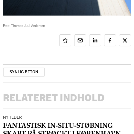
Foto: Thomas Juul Andersen
SYNLIG BETON
RELATERET INDHOLD
NYHEDER
FANTASTISK IN-SITU-STØBNING
SKABT PÅ STRØGET I KØBENHAVN