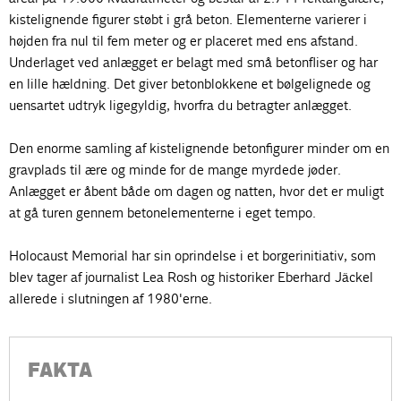
kistelignende figurer støbt i grå beton. Elementerne varierer i
højden fra nul til fem meter og er placeret med ens afstand.
Underlaget ved anlægget er belagt med små betonfliser og har
en lille hældning. Det giver betonblokkene et bølgelignede og
uensartet udtryk ligegyldig, hvorfra du betragter anlægget.
Den enorme samling af kistelignende betonfigurer minder om en
gravplads til ære og minde for de mange myrdede jøder.
Anlægget er åbent både om dagen og natten, hvor det er muligt
at gå turen gennem betonelementerne i eget tempo.
Holocaust Memorial har sin oprindelse i et borgerinitiativ, som
blev tager af journalist Lea Rosh og historiker Eberhard Jäckel
allerede i slutningen af ​​1980'erne.
FAKTA