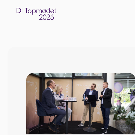
På DI Topmødet 2025 optog vi flere podcast
opmærksom på at Finans, Karriereklubbe
medier. Alle udtrykte holdninger repræsen