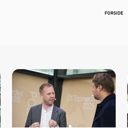
s, som du kan lytte til her. Vær
FORSIDE
n og BorgenUnplugged er uafhængige
terer mediernes egne synspunkter.