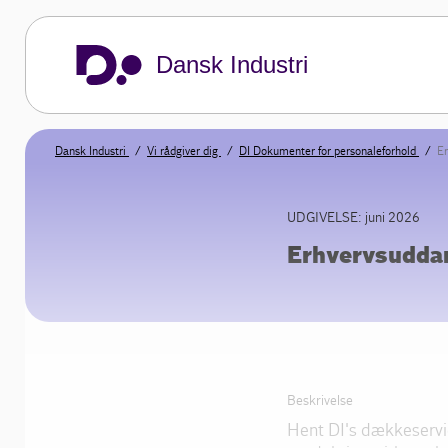
Dansk Industri
Dansk Industri
Vi rådgiver dig
DI Dokumenter for personaleforhold
Er
UDGIVELSE: juni 2026
Erhvervsuddan
Beskrivelse
Hent DI's dækkeserviet