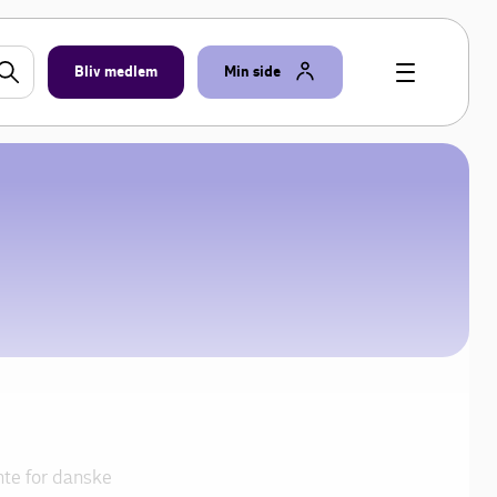
Bliv medlem
Min side
ante for danske