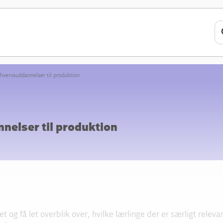
hvervsuddannelser til produktion
nelser til produktion
 og få let overblik over, hvilke lærlinge der er særligt relev