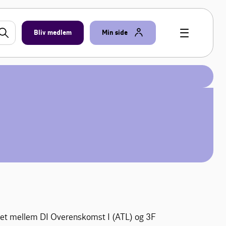
Bliv medlem
Min side
ået mellem DI Overenskomst I (ATL) og 3F