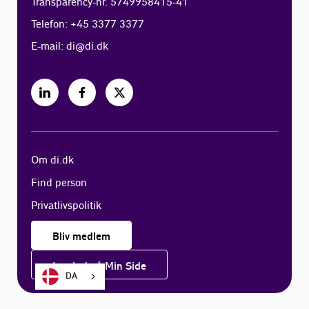
Transparency-nr. 5749958415-41
Telefon: +45 3377 3377
E-mail:
di@di.dk
Om di.dk
Find person
Privatlivspolitik
Bliv medlem
Log ind på Min Side
DA