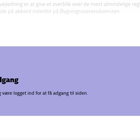
jledning er at give et overblik over de mest almindelige regl
jde på akkord indenfor på Bygningsoverenskomsten.
adgang
være logget ind for at få adgang til siden.