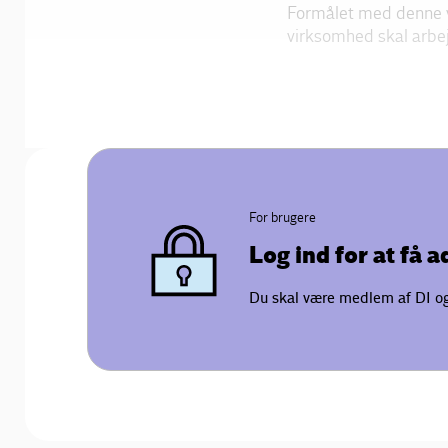
Formålet med denne ve
virksomhed skal arbe
For brugere
Log ind for at få 
Du skal være medlem af DI og 