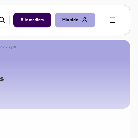
Bliv medlem
Min side
kkordregler
ns