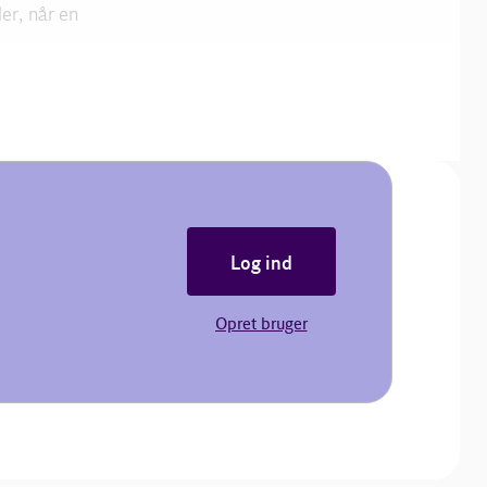
er, når en
Log ind
Opret bruger