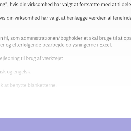
g”, hvis din virksomhed har valgt at fortsætte med at tildele
vis din virksomhed har valgt at henlægge værdien af feriefrida
n fil, som administrationen/bogholderiet skal bruge til at o
er og efterfølgende bearbejde oplysningerne i Excel.
jledning til brug af værktøjet.
ansk og engelsk.
sk at benytte blanketterne.