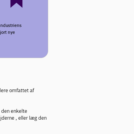
Industriens
jort nye
dere omfattet af
m den enkelte
jderne , eller læg den