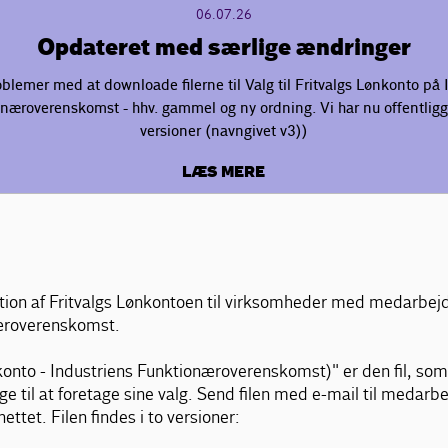
06.07.26
Opdateret med særlige ændringer
oblemer med at downloade filerne til Valg til Fritvalgs Lønkonto på 
næroverenskomst - hhv. gammel og ny ordning. Vi har nu offentligg
versioner (navngivet v3))
LÆS MERE
ation af Fritvalgs Lønkontoen til virksomheder med medarbej
æroverenskomst.
ønkonto - Industriens Funktionæroverenskomst)" er den fil, so
 til at foretage sine valg. Send filen med e-mail til medarbe
ettet. Filen findes i to versioner: