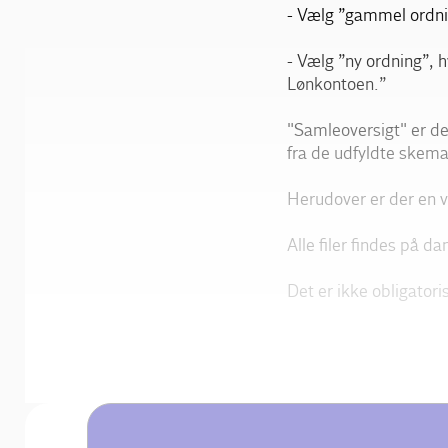
- Vælg ”gammel ordnin
- Vælg ”ny ordning”, h
Lønkontoen.”
"Samleoversigt" er de
fra de udfyldte skema
Herudover er der en ve
Alle filer findes på d
Det er ikke obligatori