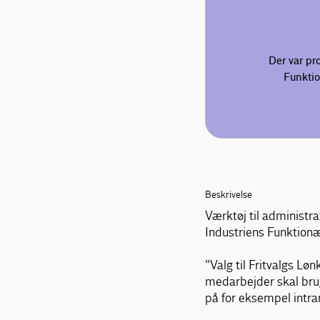
Der var pr
Funktio
Beskrivelse
Værktøj til administr
Industriens Funktion
"Valg til Fritvalgs L
medarbejder skal bruge
på for eksempel intran