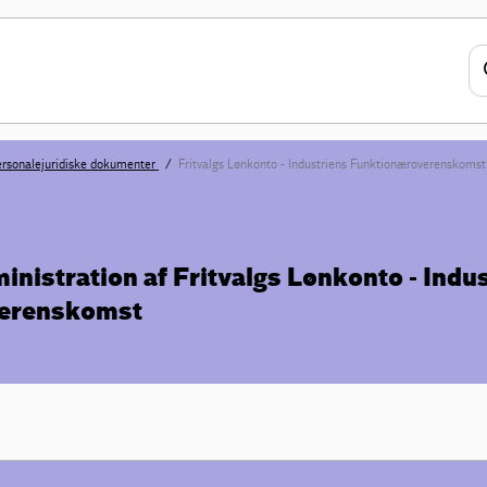
rsonalejuridiske dokumenter
Fritvalgs Lønkonto - Industriens Funktionæroverenskomst
ministration af Fritvalgs Lønkonto - Indu
erenskomst