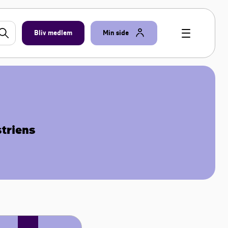
Bliv medlem
Min side
striens