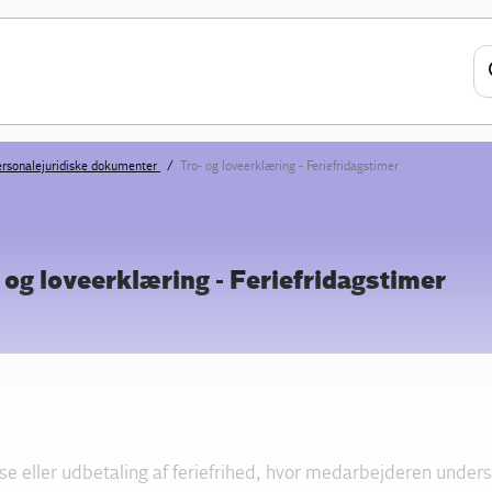
rsonalejuridiske dokumenter
Tro- og loveerklæring - Feriefridagstimer
- og loveerklæring - Feriefridagstimer
se eller udbetaling af feriefrihed, hvor medarbejderen under