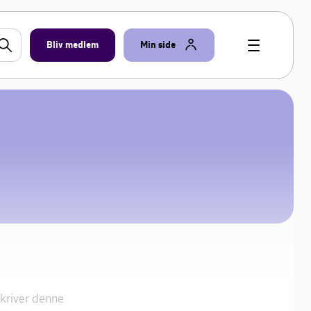
Bliv medlem
Min side
skriver denne