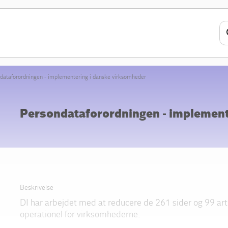
dataforordningen - implementering i danske virksomheder
Persondataforordningen - implement
Beskrivelse
DI har arbejdet med at reducere de 261 sider og 99 artik
operationel for virksomhederne.