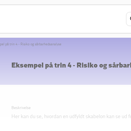
el på trin 4 - Risiko og sårbarhedsanalyse
Eksempel på trin 4 - Risiko og sårba
Beskrivelse
Her kan du se, hvordan en udfyldt skabelon kan se ud f