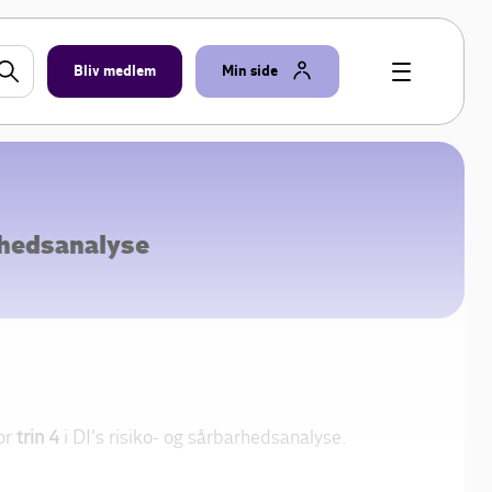
Bliv medlem
Min side
rhedsanalyse
or
trin 4
i DI's risiko- og sårbarhedsanalyse.