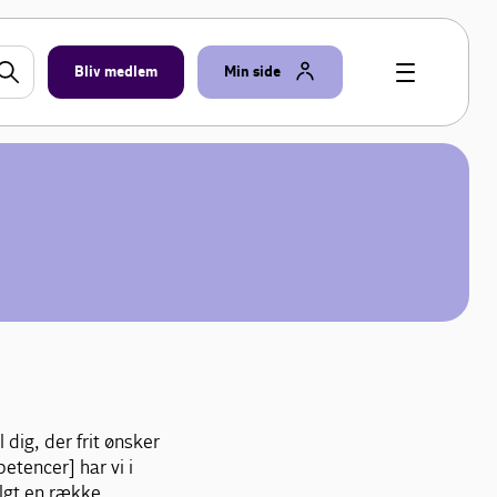
Bliv medlem
Min side
 dig, der frit ønsker
tencer] har vi i
lgt en række