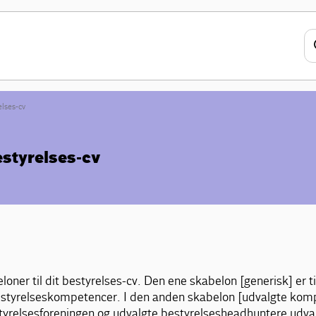
elses-cv
estyrelses-cv
loner til dit bestyrelses-cv. Den ene skabelon [generisk] er til
estyrelseskompetencer. I den anden skabelon [udvalgte kompe
relsesforeningen og udvalgte bestyrelsesheadhuntere udva