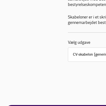
bestyrelseskompetenc
Skabeloner er i et skr
gennemarbejdet besty
Vælg udgave