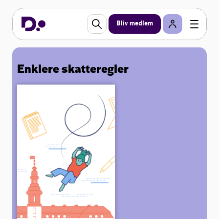
Bliv medlem
Enklere skatteregler