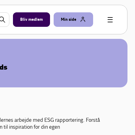
Bliv medlem
Min side
nds
dernes arbejde med ESG rapportering. Forstå
l inspiration for din egen