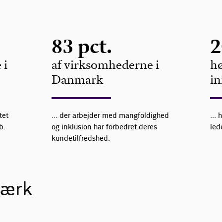
83 pct.
2
 i
af virksomhederne i
hø
Danmark
in
tet
... der arbejder med mangfoldighed
...
b.
og inklusion har forbedret deres
led
kundetilfredshed.
værk