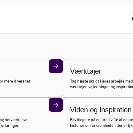
inklusion
heden og skabe et mere inkluderende
Værktøjer
or mere diversitet,
Tag næste skridt i jeres arbejde med 
værktøjer, vejledninger og inspiratio
Viden og inspiration
 og netværk, hvor
Bliv klogere på en bred vifte af emne
erfaringer.
historier om virksomheder, der er ly