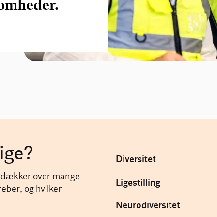
somheder.
lige?
Diversitet
er dækker over mange
Ligestilling
reber, og hvilken
Neurodiversitet