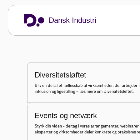
Diversitet og 
Dansk Industri
Få konkret hjælp til at styrke mangfoldig
arbejdsmiljø i din virksomhed.
Dansk Industri
Vi rådgiver dig
Diversitet og inklusion
Diversitetsløftet
Bliv en del af et fællesskab af virksomheder, der arbejder f
inklusion og ligestilling – læs mere om Diversitetsløftet.
Events og netværk
Styrk din viden - deltag i vores arrangementer, webinarer
eksperter og virksomheder deler konkrete og praksisnære 