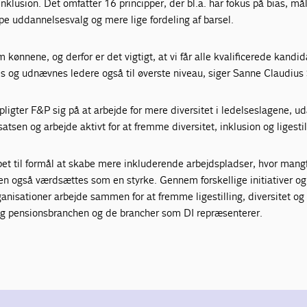
nklusion. Det omfatter 16 principper, der bl.a. har fokus på bias, mål
e uddannelsesvalg og mere lige fordeling af barsel.
m kønnene, og derfor er det vigtigt, at vi får alle kvalificerede kandid
eres og udnævnes ledere også til øverste niveau, siger Sanne Claudius 
rpligter F&P sig på at arbejde for mere diversitet i ledelseslagene, u
atsen og arbejde aktivt for at fremme diversitet, inklusion og ligestil
bet til formål at skabe mere inkluderende arbejdspladser, hvor mang
n også værdsættes som en styrke. Gennem forskellige initiativer og
anisationer arbejde sammen for at fremme ligestilling, diversitet og
- og pensionsbranchen og de brancher som DI repræsenterer.