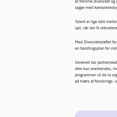
at fremme diversitet og i
opgør med kønsstereotyp
Talent er lige delt melle
spil, når der fx rekrutt
Med Diversitetsløftet fo
en handlingsplan for inds
Generelt har partnerska
ikke kun anerkendes, me
programmer vil de to org
på tværs af forsikrings