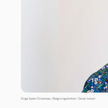
Kinga Szabo Christensen, Rådgivningsdirektør i Dansk Industri