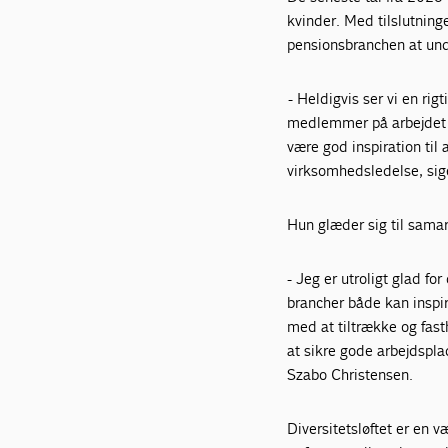
kvinder. Med tilslutninge
pensionsbranchen at und
- Heldigvis ser vi en rigt
medlemmer på arbejdet me
være god inspiration ti
virksomhedsledelse, sige
Hun glæder sig til sama
- Jeg er utroligt glad fo
brancher både kan inspir
med at tiltrække og fasth
at sikre gode arbejdspl
Szabo Christensen.
Diversitetsløftet er en 