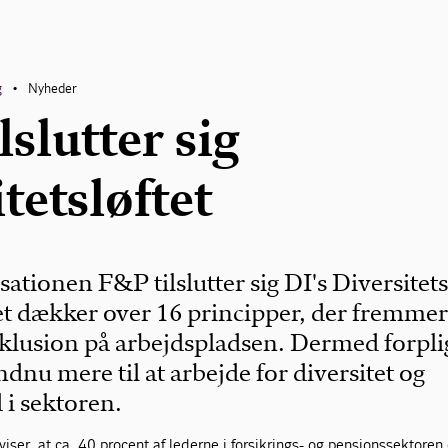
g
Nyheder
•
slutter sig
tetsløftet
tionen F&P tilslutter sig DI's Diversitets
tet dækker over 16 principper, der fremme
inklusion på arbejdspladsen. Dermed forpli
dnu mere til at arbejde for diversitet og
i sektoren.
iser, at ca. 40 procent af lederne i forsikrings- og pensionssektoren 