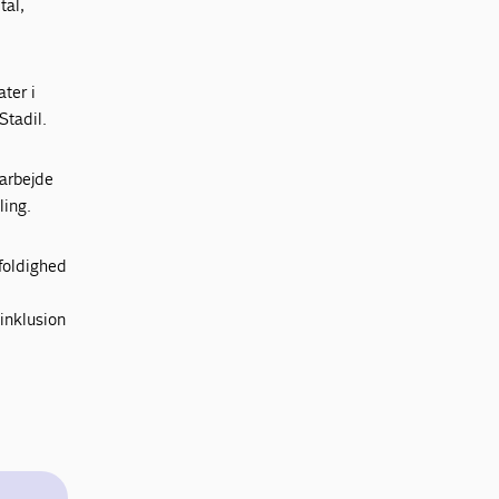
tal,
ater i
Stadil.
darbejde
ling.
foldighed
 inklusion