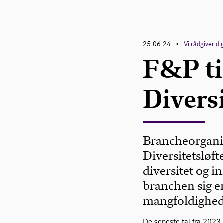
25.06.24
Vi rådgiver di
•
F&P til
Diversi
Brancheorganisa
Diversitetsløf
diversitet og 
branchen sig en
mangfoldighed 
De seneste tal fra 2023 v