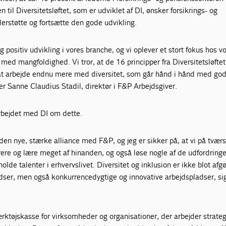
n til Diversitetsløftet, som er udviklet af DI, ønsker forsikrings- og
erstøtte og fortsætte den gode udvikling.
ig positiv udvikling i vores branche, og vi oplever et stort fokus hos v
d mangfoldighed. Vi tror, at de 16 principper fra Diversitetsløfte
l at arbejde endnu mere med diversitet, som går hånd i hånd med go
r Sanne Claudius Stadil, direktør i F&P Arbejdsgiver.
rbejdet med DI om dette.
r den nye, stærke alliance med F&P, og jeg er sikker på, at vi på tværs
ere og lære meget af hinanden, og også løse nogle af de udfordringe
olde talenter i erhvervslivet. Diversitet og inklusion er ikke blot afg
adser, men også konkurrencedygtige og innovative arbejdspladser, si
værktøjskasse for virksomheder og organisationer, der arbejder strat