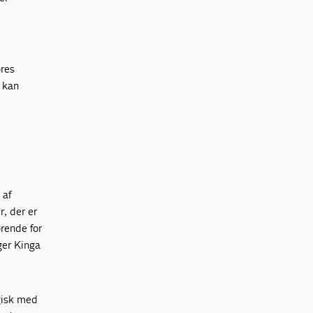
ores
t kan
d
 af
r, der er
ørende for
ger Kinga
egisk med