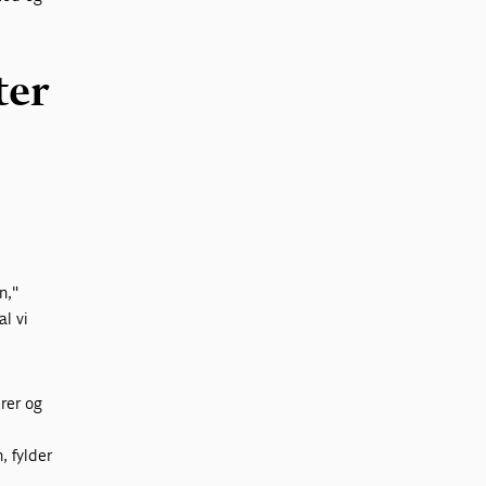
ter
n,"
al vi
erer og
, fylder