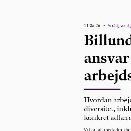
11.05.26
Vi rådgiver di
•
Billun
ansvar
arbejd
Hvordan arbej
diversitet, inkl
konkret adfærd
Vi har talt med
adm. dir