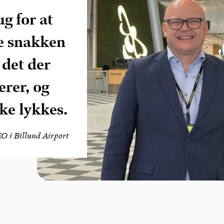
ug for at
ge snakken
 det der
erer, og
kke lykkes.
O i Billund Airport