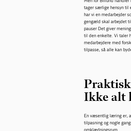
Men for Billund handler
tager særlige hensyn til 
har vi en medarbejder so
gengæld skal arbejdet ti
pauser Det giver mening f
til den enkelte. Vi taler
medarbejdere med forskel
tilpasse, så alle kan by
Praktisk
Ikke alt
En væsentlig læring er, a
tilpasning og nogle gang
omklædningsrum.