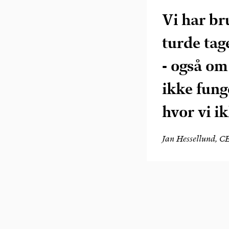
Vi har br
turde ta
- også om
ikke fung
hvor vi i
Jan Hessellund, CE