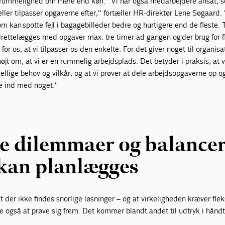
 rummelighed om mere end køn: "Vi har også medarbejdere ansat, s
eller tilpasser opgaverne efter," fortæller HR-direktør Lene Søgaard. 
m kan spotte fejl i bagagebilleder bedre og hurtigere end de fleste. T
lrettelægges med opgaver max. tre timer ad gangen og der brug for f
or os, at vi tilpasser os den enkelte. For det giver noget til organis
 højt om, at vi er en rummelig arbejdsplads. Det betyder i praksis, at v
lige behov og vilkår, og at vi prøver at dele arbejdsopgaverne op o
de ind med noget."
e dilemmaer og balancer
 kan planlægges
t der ikke findes snorlige løsninger – og at virkeligheden kræver fleks
e også at prøve sig frem. Det kommer blandt andet til udtryk i håndt