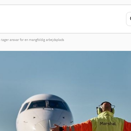
n tager ansvar for en mangfoldig arbejdsplads