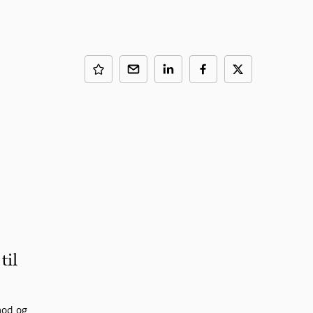
til
mod og