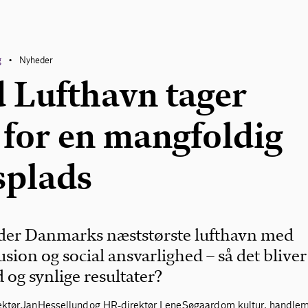
g
Nyheder
•
d Lufthavn tager
 for en mangfoldig
splads
der Danmarks næststørste lufthavn med
usion og social ansvarlighed – så det bliver 
 og synlige resultater?
ektør
Jan
Hessellund
og HR-direktør Lene
Søgaard
om kultur, handle