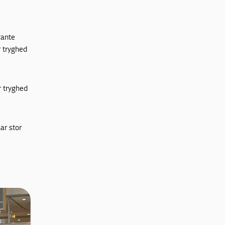
vante
r tryghed
r tryghed
ar stor