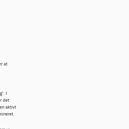
er at
'. I
r det
en aktivt
mineret.