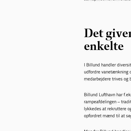
Det giver
enkelte
I Billund handler divers
udfordre vanetænkning o
medarbejdere trives og bi
Billund Lufthavn har f.e
rampeafdelingen – tradi
lykkedes at rekruttere o
opfordret mænd til at sø