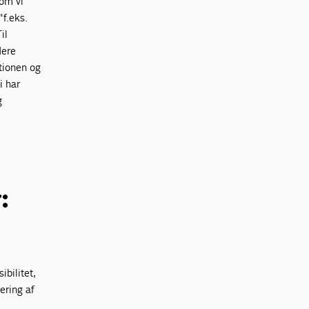
om vi
"f.eks.
il
lere
ationen og
i har
g
:
ibilitet,
ering af