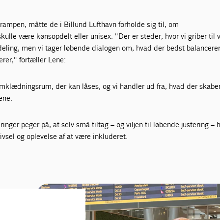
ampen, måtte de i Billund Lufthavn forholde sig til, om
e være kønsopdelt eller unisex. "Der er steder, hvor vi griber til 
pdeling, men vi tager løbende dialogen om, hvad der bedst balancere
rer," fortæller Lene:
omklædningsrum, der kan låses, og vi handler ud fra, hvad der skabe
ene.
nger peger på, at selv små tiltag – og viljen til løbende justering – h
rivsel og oplevelse af at være inkluderet.