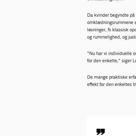
Da kvinder begyndte på r
omklædningsrummene skull
løsninger, fx klassisk o
og rummelighed, og juste
"Nu har vi individuelle 
for den enkelte," siger L
De mange praktiske erfari
effekt for den enkeltes t