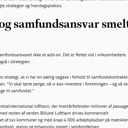
te strategier og hverdagspraksis.
 og samfundsansvar smel
samfundsansvaret ikke et add-on. Det er flettet ind i virksomhedens
gså i strategien:
es strategi, at vi har en særlig opgave i forhold til samfundskontrakte
an. "Vi skal tjene penge, så vi kan investere i forretningen – og så sk
age til samfundet."
ntral international lufthavn, der hvert år forbinder millioner af passag
d resten af verden. Billund Lufthavn drives kommercielt
 Ejet af syv kommuner og med knap 4.000 arbejdspladser på matriklen
amfund, region og erhvervsliv meget i selvforståelsen.