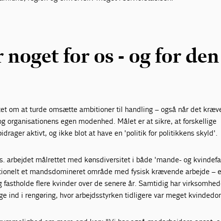
 noget for os - og for den
itet om at turde omsætte ambitioner til handling – også når det kræv
g organisationens egen modenhed. Målet er at sikre, at forskellige
drager aktivt, og ikke blot at have en 'politik for politikkens skyld'.
ks. arbejdet målrettet med kønsdiversitet i både 'mande- og kvindefag
tionelt et mandsdomineret område med fysisk krævende arbejde – e
g fastholde flere kvinder over de senere år. Samtidig har virksomhed
ge ind i rengøring, hvor arbejdsstyrken tidligere var meget kvindedo