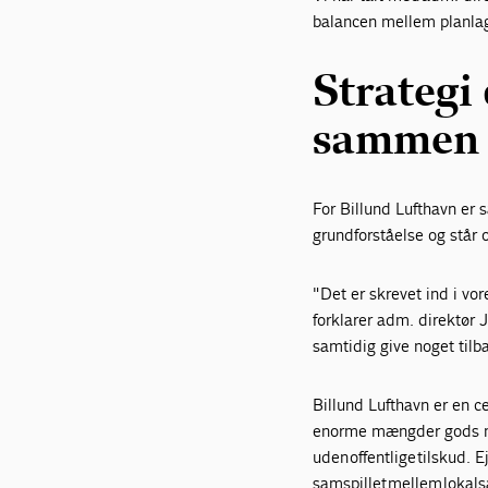
balancen mellem planlag
Strategi
sammen
For Billund Lufthavn er 
grundforståelse og står o
"Det er skrevet ind i vor
forklarer adm. direktør J
samtidig give noget tilb
Billund Lufthavn er en ce
enorme mængder gods me
uden offentlige tilskud.
samspillet mellem lokals