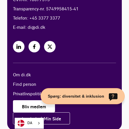
Transparency-nr. 5749958415-41
Telefon: +45 3377 3377
E-mail:
di@di.dk
Om di.dk
Find person
Privatlivspolitik
Spørg: diversitet & inklusion
Bliv medlem
Log ind på Min Side
DA