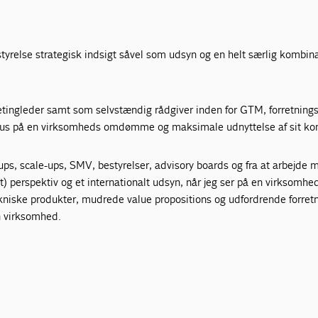
yrelse strategisk indsigt såvel som udsyn og en helt særlig kombinat
leder samt som selvstændig rådgiver inden for GTM, forretningsudv
fokus på en virksomheds omdømme og maksimale udnyttelse af sit ko
t-ups, scale-ups, SMV, bestyrelser, advisory boards og fra at arbejd
talt) perspektiv og et internationalt udsyn, når jeg ser på en virkso
niske produkter, mudrede value propositions og udfordrende forretnin
n virksomhed.