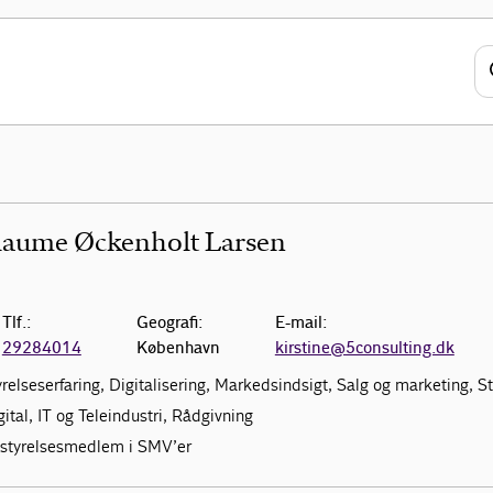
llaume Øckenholt Larsen
Tlf.:
Geografi:
E-mail:
29284014
København
kirstine@5consulting.dk
yrelseserfaring, Digitalisering, Markedsindsigt, Salg og marketing, St
gital, IT og Teleindustri, Rådgivning
estyrelsesmedlem i SMV’er