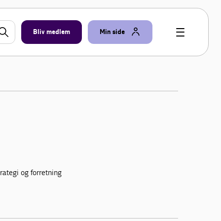
Bliv medlem
Min side
rategi og forretning