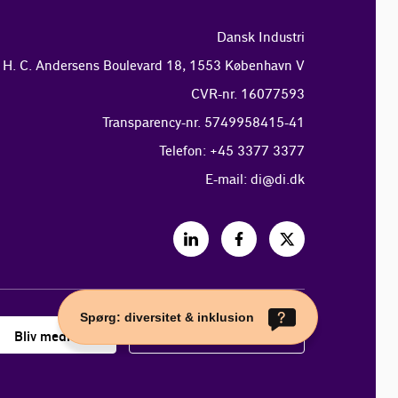
Dansk Industri
H. C. Andersens Boulevard 18, 1553 København V
CVR-nr. 16077593
Transparency-nr. 5749958415-41
Telefon: +45 3377 3377
E-mail:
di@di.dk
Spørg: diversitet & inklusion
Bliv medlem
Log ind på Min Side