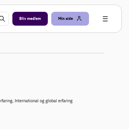
Bliv medlem
Min side
faring, International og global erfaring