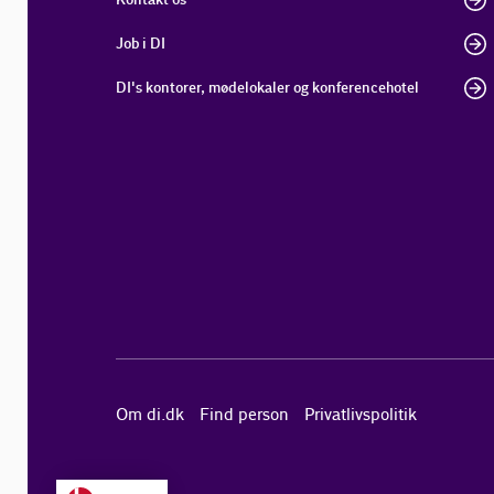
Job i DI
DI's kontorer, mødelokaler og konferencehotel
Om di.dk
Find person
Privatlivspolitik