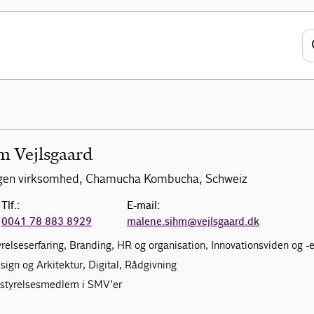
m Vejlsgaard
 egen virksomhed, Chamucha Kombucha, Schweiz
Tlf.:
E-mail:
0041 78 883 8929
malene.sihm@vejlsgaard.dk
yrelseserfaring, Branding, HR og organisation, Innovationsviden og -er
sign og Arkitektur, Digital, Rådgivning
estyrelsesmedlem i SMV’er