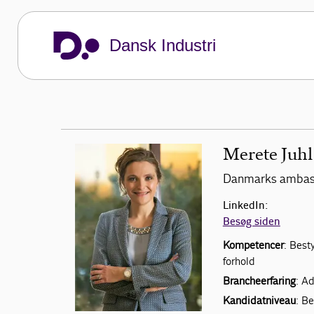
Dansk Industri
Merete Juhl
Danmarks ambassa
LinkedIn:
Besøg siden
Kompetencer
: Best
forhold
Brancheerfaring
: A
Kandidatniveau
: B