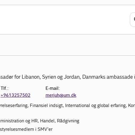
dør for Libanon, Syrien og Jordan, Danmarks ambassade i 
Tlf.:
E-mail:
+9613257502
merjuh@um.dk
yrelseserfaring, Finansiel indsigt, International og global erfaring, 
dministration og HR, Handel, Rådgivning
estyrelsesmedlem i SMV’er