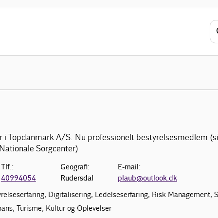
ør i Topdanmark A/S. Nu professionelt bestyrelsesmedlem (s
Nationale Sorgcenter)
Tlf.:
Geografi:
E-mail:
40994054
Rudersdal
plaub@outlook.dk
yrelseserfaring, Digitalisering, Ledelseserfaring, Risk Management, S
nans, Turisme, Kultur og Oplevelser