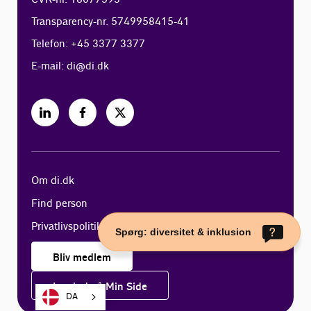
Transparency-nr. 5749958415-41
Telefon: +45 3377 3377
E-mail:
di@di.dk
Om di.dk
Find person
Privatlivspolitik
Spørg: diversitet & inklusion
Bliv medlem
Log ind på Min Side
DA