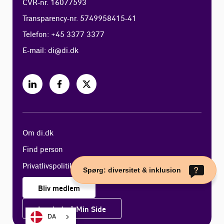
CVR-nr. 16077593
Transparency-nr. 5749958415-41
Telefon: +45 3377 3377
E-mail:
di@di.dk
Om di.dk
Find person
Privatlivspolitik
Spørg: diversitet & inklusion
Bliv medlem
Log ind på Min Side
DA