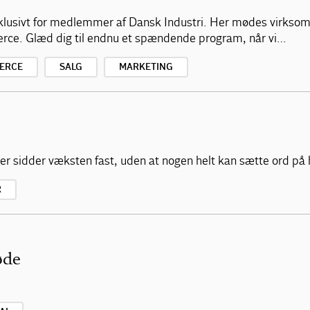
klusivt for medlemmer af Dansk Industri. Her mødes virksom
erce. Glæd dig til endnu et spændende program, når vi…
ERCE
SALG
MARKETING
ler sidder væksten fast, uden at nogen helt kan sætte ord på 
R
øde