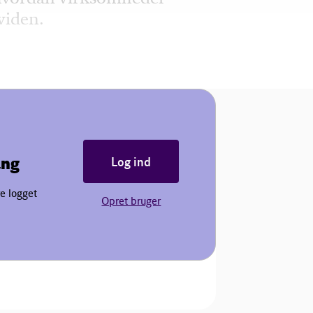
viden.
ang
Log ind
e logget
Opret bruger