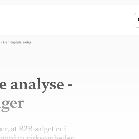
- Den digitale sælger
 analyse -
lger
r, at B2B-salget er i
l, hvordan virksomheder