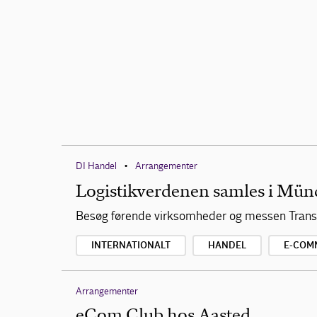
DI Handel
Arrangementer
•
Logistikverdenen samles i Mün
Besøg førende virksomheder og messen Transp
INTERNATIONALT
HANDEL
E-COM
Arrangementer
eCom Club hos Aasted