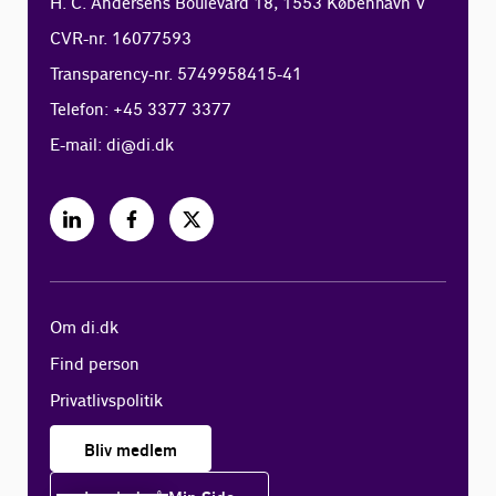
H. C. Andersens Boulevard 18, 1553 København V
CVR-nr. 16077593
Transparency-nr. 5749958415-41
Telefon: +45 3377 3377
E-mail:
di@di.dk
Om di.dk
Find person
Privatlivspolitik
Bliv medlem