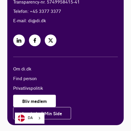
Transparency-nr. 5749958415-41
Telefon: +45 3377 3377
E-mail:
di@di.dk
Om di.dk
Find person
Privatlivspolitik
Bliv medlem
Log ind på Min Side
DA