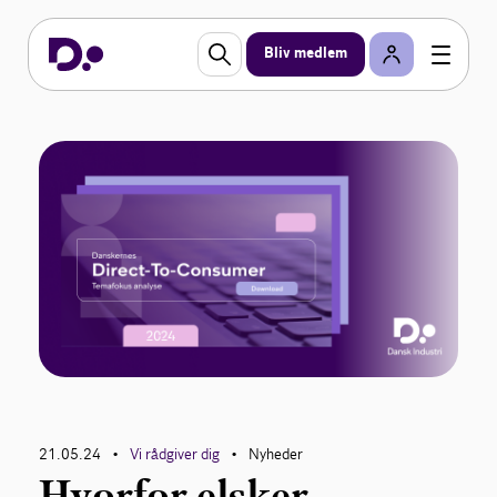
Bliv medlem
21.05.24
Vi rådgiver dig
Nyheder
•
•
Hvorfor elsker