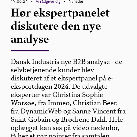
19.06.24
Vi rådgiver dig
Nyheder
•
•
Hør ekspertpanelet
diskutere den nye
analyse
Dansk Industris nye B2B analyse - de
selvbetjenende kunder blev
diskuteret af et ekspertpanel på e-
eksportdagen 2024. De udvalgte
eksperter var Christina Sophie
Worsøe, fra Immeo, Christian Beer,
fra DynamicWeb og Sanne Vincent fra
Saint-Gobain og Brødrene Dahl. Hele
oplægget kan ses på video nedenfor,
få her et par pointer fra samtalen.