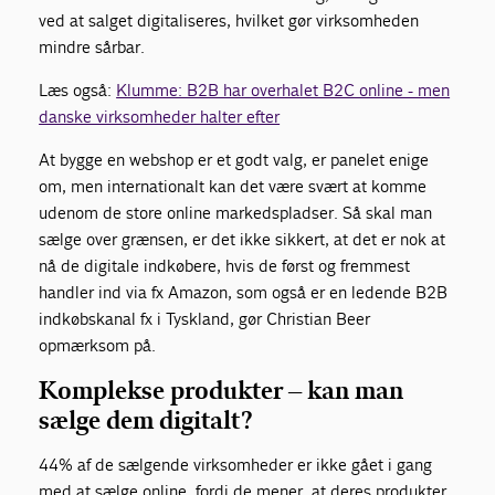
ved at salget digitaliseres, hvilket gør virksomheden
mindre sårbar.
Læs også:
Klumme: B2B har overhalet B2C online - men
danske virksomheder halter efter
At bygge en webshop er et godt valg, er panelet enige
om, men internationalt kan det være svært at komme
udenom de store online markedspladser. Så skal man
sælge over grænsen, er det ikke sikkert, at det er nok at
nå de digitale indkøbere, hvis de først og fremmest
handler ind via fx Amazon, som også er en ledende B2B
indkøbskanal fx i Tyskland, gør Christian Beer
opmærksom på.
Komplekse produkter
– kan man
sælge de
m
digitalt?
44% af de sælgende virksomheder
er ikke gået i gang
med at sælge online,
fordi
de mener, at deres produkter