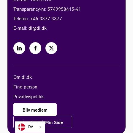
Transparency-nr. 5749958415-41
Telefon: +45 3377 3377
E-mail:
di@di.dk
Om di.dk
Find person
Privatlivspolitik
Bliv medlem
Log ind på Min Side
DA