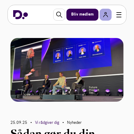
Bliv medlem
25.09.25
Vi rådgiver dig
Nyheder
•
•
Sådan gør du din