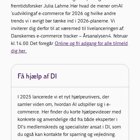
fremtidsforsker Julia Lahme
.
Hør hvad de mener om
AI
´s
udvikling
af e-commerce for 2026 og hvilke andre
trends vi i øvrigt bør tænke ind i 2026-planerne. Vi
inviterer dig derfor til at være
med til livelanceringen af:
Danskernes e-commerce tracker – Årsanalysen
4
. februar
kl.14.00.
Det foregår
Online og fri adgang for alle tilmeld
dig her.
Få hjælp af DI
I 2025 lancerede vi et nyt hjælpeunivers, der
samler viden om, hvordan AI udspiller sig i e-
commerce. Her finder du korte hjælpevideoer med
konkrete og anvendelige råd fra både eksperter i
DI's medlemskreds og specialister ansat i DI, som
du også kan kontakte for sparring og vejledning.