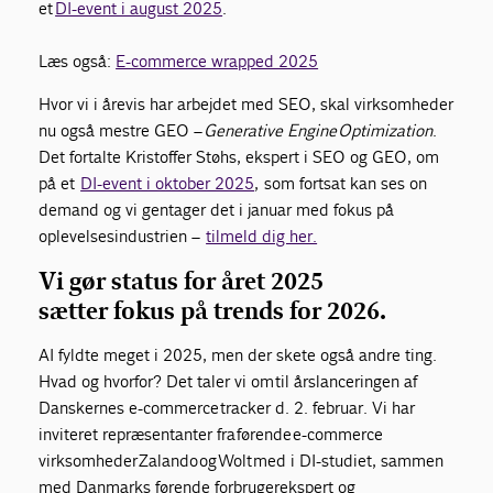
et
DI-event i august 2025
.
Læs også:
E-commerce wrapped 2025
Hvor vi i årevis har arbejdet med SEO, skal virksomheder
nu også mestre GEO –
Generative Engine Optimization
.
Det fortalte Kristoffer Støhs, ekspert i SEO og GEO, om
på et
DI-event i oktober 2025
, som fortsat kan ses on
demand og vi gentager det i januar med fokus på
oplevelsesindustrien –
tilmeld dig her.
Vi gør status for året
2025
sætter
fokus på trends for 2026.
AI fyldte meget i 2025, men der skete også andre ting
.
Hvad og hvorfor? D
et taler vi om
til årslanceringen af
Danskernes e-commerce
tracker d. 2. februar. V
i har
inviteret repræsenta
nter fra
førende
e-commerce
virksomheder
Zalando
og
Wolt
med i DI-studiet, sammen
med Danmarks førende forbrugerekspert og