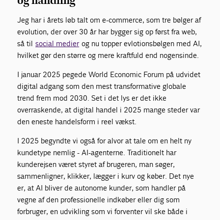
og handling
Jeg har i årets løb talt om e-commerce, som tre bølger af
evolution, der over 30 år har bygger sig op først fra web,
så til
social medier
og nu topper evlotionsbølgen med AI,
hvilket gør den større og mere kraftfuld end nogensinde.
I januar 2025 pegede World Economic Forum på udvidet
digital adgang som den mest transformative globale
trend frem mod 2030. Set i det lys er det ikke
overraskende, at digital handel i 2025 mange steder var
den eneste handelsform i reel vækst.
I 2025 begyndte vi også for alvor at tale om en helt ny
kundetype nemlig - AI-agenterne. Traditionelt har
kunderejsen været styret af brugeren, man søger,
sammenligner, klikker, lægger i kurv og køber. Det nye
er, at AI bliver de autonome kunder, som handler på
vegne af den professionelle indkøber eller dig som
forbruger, en udvikling som vi forventer vil ske både i