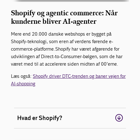
Shopify
og
agentic
commerce
: Når
kunderne bliver AI-agenter
Mere end 20.000 danske webshops er bygget på
Shopify
-teknologi
, som er
en af verdens førende e-
commerce-platforme.
Shopify
har været afgørende for
udviklingen af Direct-to-Consumer-bølgen, som de har
været med til at accelerere siden midten af 00’erne.
Læs også:
Shopify driver DTC-trenden og baner vejen for
AI-shopping
Hvad er Shopify?