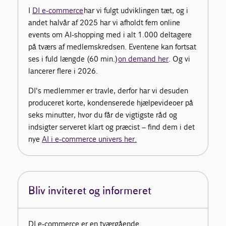
I
DI e-commerce
har vi fulgt udviklingen tæt, og i
andet halvår af 2025 har vi afholdt fem online
events om AI-shopping med i alt 1.000 deltagere
på tværs af medlemskredsen. Eventene kan fortsat
ses i fuld længde (60 min.)
on demand her
. Og vi
lancerer flere i 2026.
DI's medlemmer er travle, derfor har vi desuden
produceret korte, kondenserede hjælpevideoer på
seks minutter, hvor du får de vigtigste råd og
indsigter serveret klart og præcist – find dem i det
nye
AI i e-commerce univers her.
Bliv inviteret og informeret
DI e-commerce er en tværgående