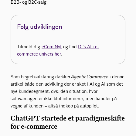
B2B- og B2C-salg.
Følg udviklingen
Tilmeld dig
eCom Nyt
og find
DI's AI i e-
commerce univers her
.
Som begrebsafklaring dækker
Agentic Commerce
i denne
artikel både den udvikling der er sket i AI og AI som det
nye kundesegment, dvs. den situation, hvor
softwareagenter ikke blot informerer, men handler på
vegne af kunden – altså indkøb på autopilot.
ChatGPT startede et paradigmeskifte
for e-commerce