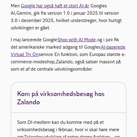
Men
Google har også haft et stort AI-år
.
Googles
AI,
Gemini
, gik fra version 1.0 i januar 2025 til version
3.0 i december 2025, hvilket understreger, hvor hurtigt
udviklingen er gået.
I maj lancerede Google
Shop with AI Mode,
og i juni fik
det amerikanske marked adgang til Googles
AI
-baserede
V
irtual Try On
service
.
En funktion, som Europas største e-
commerce-modeshop,
Zalando
, også satser massivt på
som et af de centrale udviklingsområder.
Kom på virksomhedsbesøg hos
Zalando
Som DI-medlem kan du komme med på et
virksomhedsbesøg i februar, hvor vi skal høre mere
om
Zalandos
udvikling af netop denne funktion – og