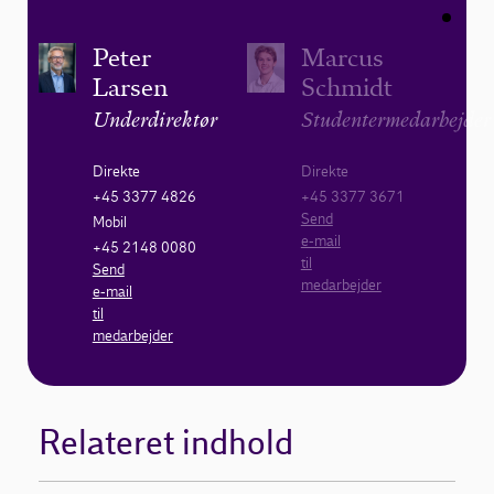
Peter
Marcus
Larsen
Schmidt
Underdirektør
Studentermedarbejder
Direkte
Direkte
+45 3377 4826
+45 3377 3671
Send
Mobil
e-mail
+45 2148 0080
til
Send
medarbejder
e-mail
til
medarbejder
Relateret indhold