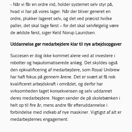
- Når vi får en ordre ind, holder systemet selv styr på,
hvad vi har på vores lager. Når der bliver generet en
ordre, plukker lageret selv, og det ved præcist hvilke
paller, det skal tage først – for det skal selvfølgelig være
de ældste først, siger Keld Norup Lauridsen.
Uddannelse gør medarbejdere klar til nye arbejdsopgaver
Succesen er dog ikke kommet alene ved at investere i
robotter og højautomatiserede anlæg. Det skyldes også
den opkvalificering af medarbejdere, som Royal Unibrew
har haft fokus på gennem årene. Det er svært at få nok
kvalificeret arbejdskraft i området, og derfor har
virksomheden taget konsekvensen og selv uddannet
deres medarbejdere. Nogen sender de på skolebænken i
helt op til fire år, mens andre får efteruddannelse i
forbindelse med indkøb af nye maskiner. Vigtigst af alt er
medarbejdernes engagement: