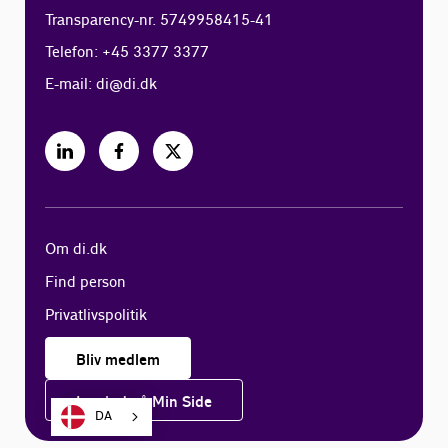
Transparency-nr. 5749958415-41
Telefon: +45 3377 3377
E-mail:
di@di.dk
Om di.dk
Find person
Privatlivspolitik
Bliv medlem
Log ind på Min Side
DA