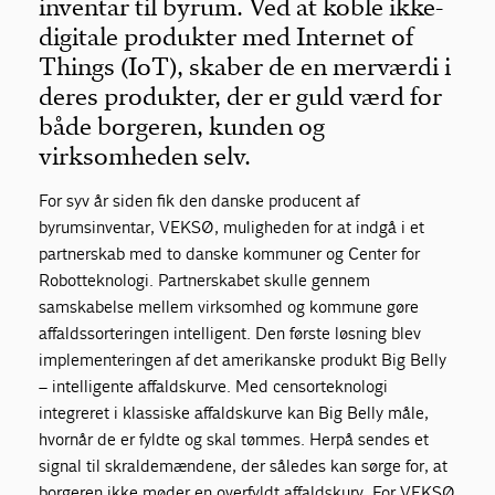
inventar til byrum. Ved at koble ikke-
digitale produkter med Internet of
Things (IoT), skaber de en merværdi i
deres produkter, der er guld værd for
både borgeren, kunden og
virksomheden selv.
For syv år siden fik den danske producent af
byrumsinventar, VEKSØ, muligheden for at indgå i et
partnerskab med to danske kommuner og Center for
Robotteknologi. Partnerskabet skulle gennem
samskabelse mellem virksomhed og kommune gøre
affaldssorteringen intelligent. Den første løsning blev
implementeringen af det amerikanske produkt Big Belly
– intelligente affaldskurve. Med censorteknologi
integreret i klassiske affaldskurve kan Big Belly måle,
hvornår de er fyldte og skal tømmes. Herpå sendes et
signal til skraldemændene, der således kan sørge for, at
borgeren ikke møder en overfyldt affaldskurv. For VEKSØ