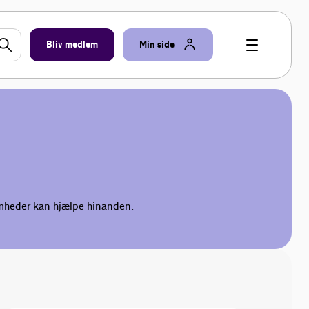
Bliv medlem
Min side
somheder kan hjælpe hinanden.