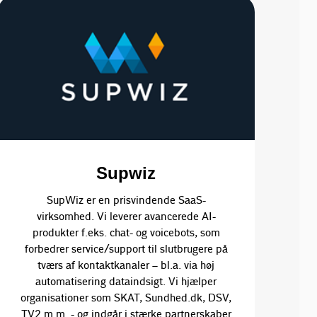
Supwiz
SupWiz er en prisvindende SaaS-
virksomhed. Vi leverer avancerede AI-
produkter f.eks. chat- og voicebots, som
forbedrer service/support til slutbrugere på
tværs af kontaktkanaler – bl.a. via høj
automatisering dataindsigt. Vi hjælper
organisationer som SKAT, Sundhed.dk, DSV,
TV2 m.m. - og indgår i stærke partnerskaber