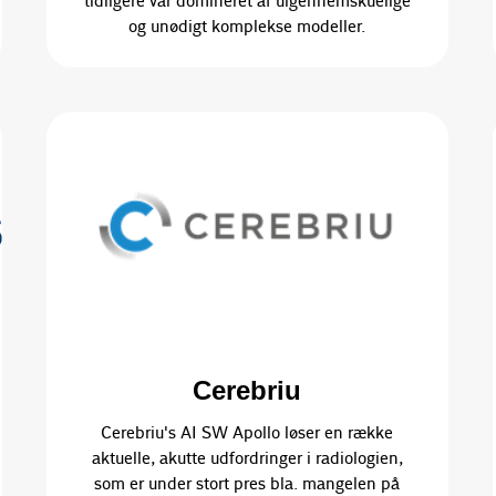
tidligere var domineret af uigennemskuelige
og unødigt komplekse modeller.
Cerebriu
Cerebriu's AI SW Apollo løser en række
aktuelle, akutte udfordringer i radiologien,
som er under stort pres bla. mangelen på