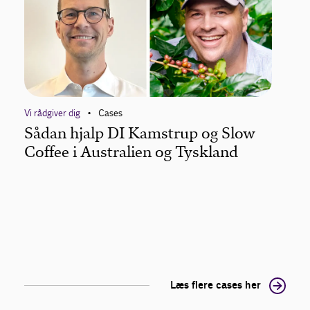
Vi rådgiver dig
Cases
Vi råd
•
Sådan hjalp DI Kamstrup og Slow
Såd
lt
Coffee i Australien og Tyskland
på 
Læs flere cases her