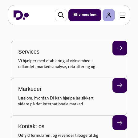
Kontakt os i dag og hør, hvordan I kan få hjælp fra
DI's eksperter i udlandet.
Bliv medlem
Kontakt os
Services
Vi hjælper med etablering af virksomhed i
udlandet, markedsanalyse, rekruttering og
selskabsadministration.
Markeder
Læs om, hvordan DI kan hjælpe jer sikkert
videre på det internationale marked.
Kontakt os
Udfyld formularen, og vi vender tilbage til dig