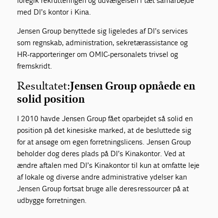
foregik rekrutteringen og udvælgelsen i tæt samarbejde
med DI’s kontor i Kina.
Jensen Group benyttede sig ligeledes af DI’s services
som regnskab, administration, sekretærassistance og
HR-rapporteringer om OMIC-personalets trivsel og
fremskridt.
Resultatet:
Jensen Group opnåede en
solid position
I 2010 havde Jensen Group fået oparbejdet så solid en
position på det kinesiske marked, at de besluttede sig
for at ansøge om egen forretningslicens. Jensen Group
beholder dog deres plads på DI’s Kinakontor. Ved at
ændre aftalen med DI’s Kinakontor til kun at omfatte leje
af lokale og diverse andre administrative ydelser kan
Jensen Group fortsat bruge alle deres ressourcer på at
udbygge forretningen.