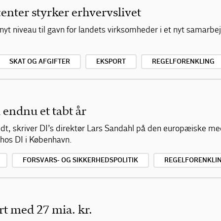
enter styrker erhvervslivet
t nyt niveau til gavn for landets virksomheder i et nyt samar
SKAT OG AFGIFTER
EKSPORT
REGELFORENKLING
 endnu et tabt år
lidt, skriver DI’s direktør Lars Sandahl på den europæiske me
hos DI i København.
FORSVARS- OG SIKKERHEDSPOLITIK
REGELFORENKLI
t med 27 mia. kr.