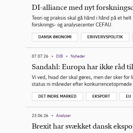
DI-alliance med nyt forskningsc
Teori og praksis skal gå hånd i hånd på et hel
forsknings- og analysecenter CEFAU.
DANSK ØKONOMI
ERHVERVSPOLITIK
07.07.26
DIB
Nyheder
•
•
Sandahl: Europa har ikke råd til
Vi ved, hvad der skal gøres, men der sker for 
status ni måneder efter konkurrencetopmøde 
DET INDRE MARKED
EKSPORT
EU
23.06.26
Analyser
•
Brexit har svækket dansk ekspor