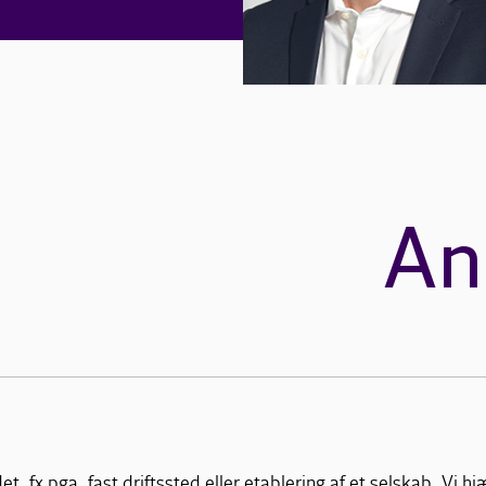
An
t, fx pga. fast driftssted eller etablering af et selskab. Vi h