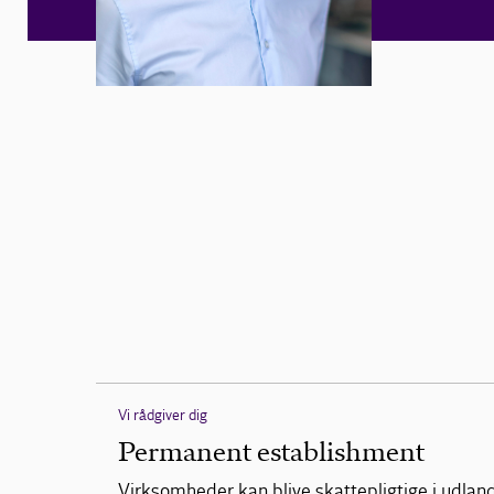
Vi rådgiver dig
Permanent establishment
Virksomheder kan blive skattepligtige i udlande