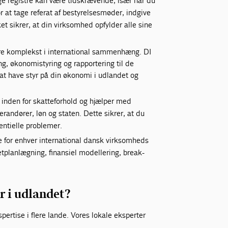
ge registre kan være tidskrævende, især når du
r at tage referat af bestyrelsesmøder, indgive
et sikrer, at din virksomhed opfylder alle sine
e komplekst i international sammenhæng. DI
g, økonomistyring og rapportering til de
at have styr på din økonomi i udlandet og
e inden for skatteforhold og hjælper med
erandører, løn og staten. Dette sikrer, at du
entielle problemer.
 for enhver international dansk virksomheds
planlægning, finansiel modellering, break-
r i udlandet?
pertise i flere lande. Vores lokale eksperter