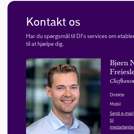
Kontakt os
Har du spørgsmål til DI's services om etableri
til at hjælpe dig.
Bjørn 
Freiesl
Chefkonsu
Direkte
Mobil
Send e-mail
til
medarbejde