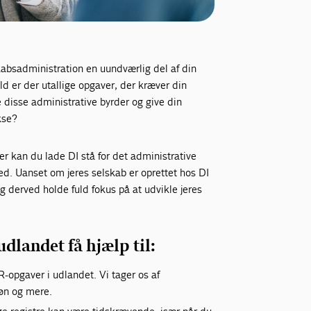
kabsadministration en uundværlig del af din
ld er der utallige opgaver, der kræver din
isse administrative byrder og give din
kse?
 kan du lade DI stå for det administrative
ed. Uanset om jeres selskab er oprettet hos DI
og derved holde fuld fokus på at udvikle jeres
landet få hjælp til:
R-opgaver i udlandet. Vi tager os af
løn og mere.