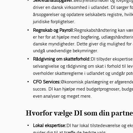
Sekretariatsopgaver:
Bestyrelsesmøder og lovpligti
driver en dansk virksomhed i udlandet. DI sørger fo
årsopgørelser og opdatere selskabets registre, hvilk
juridiske forpligtelser.
Regnskab og Payroll:
Regnskabshåndtering kan vær
er her for at hjælpe med bogføring, udlægshåndterin
danske myndigheder. Dette giver dig mulighed for 
undgå unødvendige bekymringer.
Rådgivning om skatteforhold:
DI tilbyder ekspertis
selvangivelse og rådgivning om skat i forhold til lev
overholder skattereglerne i udlandet og undgår pot
CFO Services:
Økonomisk planlægning er afgørende
succes. DI kan hjælpe med budgetprognoser, budget
even analyser og meget mere.
Hvorfor vælge DI som din partne
Lokal ekspertise:
DI har lokal tilstedeværelse og eks
guider dig til at træffe de bedste valg.