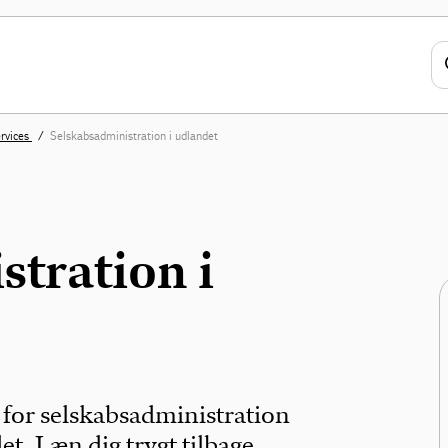
rvices
Selskabsadministration i udlandet
tration i
n for selskabsadministration
t. Læn dig trygt tilbage,