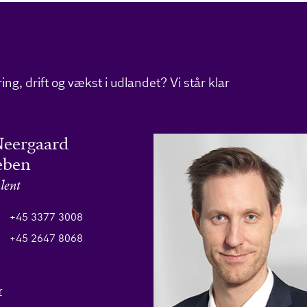
ng, drift og vækst i udlandet? Vi står klar
Neergaard
eben
lent
+45 3377 3008
+45 2647 8068
r