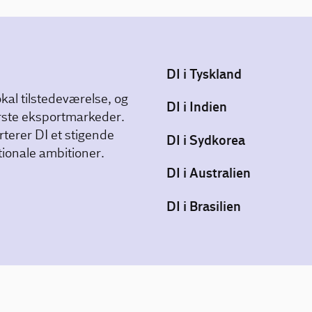
DI i Tyskland
kal tilstedeværelse, og
DI i Indien
ørste eksportmarkeder.
terer DI et stigende
DI i Sydkorea
ionale ambitioner.
DI i Australien
DI i Brasilien