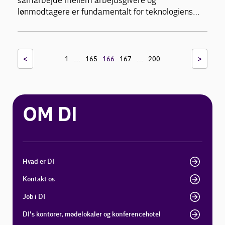
samarbejde mellem arbejdsgivere og
lønmodtagere er fundamentalt for teknologiens…
<
…
…
>
1
165
166
167
200
OM DI
Hvad er DI
Kontakt os
Job i DI
DI's kontorer, mødelokaler og konferencehotel