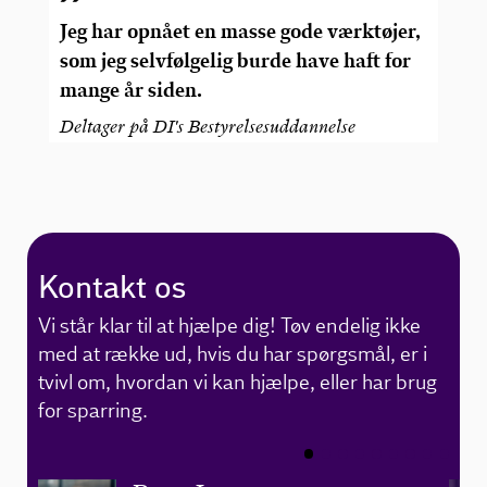
Jeg har opnået en masse gode værktøjer,
F
som jeg selvfølgelig burde have haft for
i
mange år siden.
v
Deltager på DI's Bestyrelsesuddannelse
Ne
bæ
v
Kontakt os
Vi står klar til at hjælpe dig! Tøv endelig ikke
med at række ud, hvis du har spørgsmål, er i
tvivl om, hvordan vi kan hjælpe, eller har brug
for sparring.