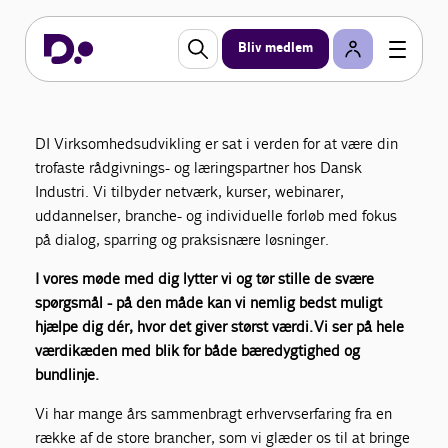
Virksomhedsudvikling
Bliv medlem
DI Virksomhedsudvikling hjælper dig med at styrke
og fremtidssikre din virksomhed gennem
bæredygtig virksomhedsudvikling.
DI Virksomhedsudvikling er sat i verden for at være din
trofaste rådgivnings- og læringspartner hos Dansk
Industri. Vi tilbyder netværk, kurser, webinarer,
uddannelser, branche- og individuelle forløb med fokus
på dialog, sparring og praksisnære løsninger.
I vores møde med dig lytter vi og tør stille de svære
spørgsmål - på den måde kan vi nemlig bedst muligt
hjælpe dig dér, hvor det giver størst værdi. Vi ser på hele
værdikæden med blik for både bæredygtighed og
bundlinje.
Vi har mange års sammenbragt erhvervserfaring fra en
række af de store brancher, som vi glæder os til at bringe