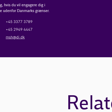
, hvis du vil engagere dig i
de udenfor Danmarks grænser.
+45 3377 3789
+45 2949 4447
msh@di.dk
Relat