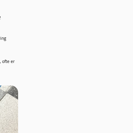
e
ring
 ofte er