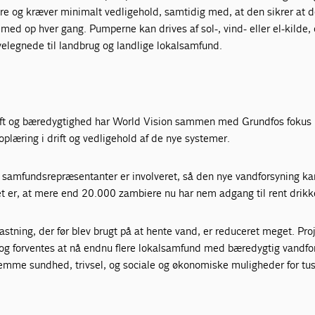
ere og kræver minimalt vedligehold, samtidig med, at den sikrer at d
 med op hver
gang. Pumperne kan drives af sol-, vind- eller el-kilde,
velegnede til landbrug og
landlige lokalsamfund.
drift og bæredygtighed har World Vision sammen med Grundfos fokus 
plæring i drift og vedligehold af de nye systemer.
samfundsrepræsentanter er involveret, så den nye vandforsyning ka
et er, at mere end 20.000 zambiere nu har nem adgang til rent drik
astning, der før blev brugt på at hente vand, er reduceret meget. Pro
 og forventes at nå endnu flere lokalsamfund med bæredygtig vandfo
remme sundhed, trivsel, og sociale og økonomiske muligheder for tus