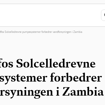
fos Solcelledrevne pumpesystemer forbedrer vandforsyningen i Zambia​
os Solcelledrevne
ystemer forbedrer
rsyningen i Zambia​