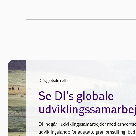
DI's globale rolle
Se DI's globale
udviklingssamarbe
DI indgår i udviklingssamarbejder med erhvervso
udviklingslande for at støtte grøn omstilling, be