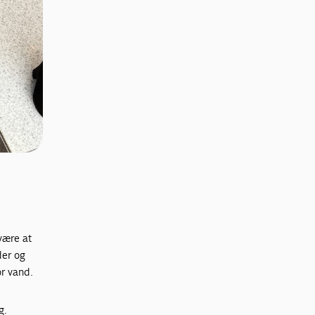
være at
der og
or vand.
g.