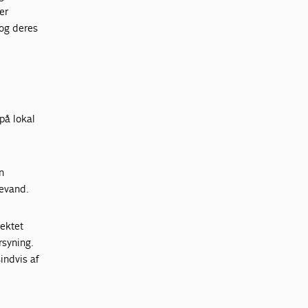
er
 og deres
på lokal
n
kevand.
jektet
rsyning.
indvis af