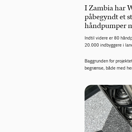
I Zambia har 
påbegyndt et st
håndpumper me
Indtil videre er 80 håndp
20.000
indbyggere i lan
Baggrunden for projekte
begrænse, både med hens