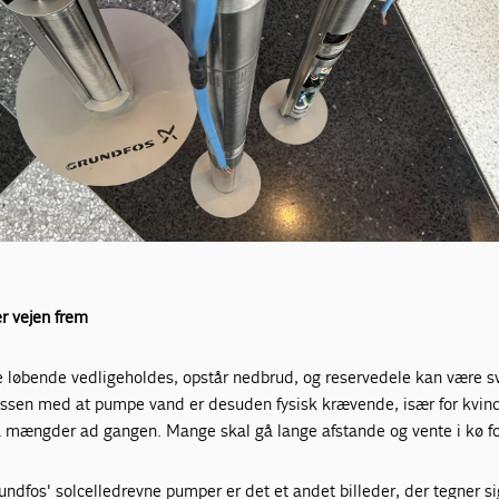
r vejen frem
løbende vedligeholdes, opstår nedbrud, og reservedele kan være s
essen med at pumpe vand er desuden fysisk krævende, især for kvin
å
mængder ad gangen. Mange skal gå lange afstande og vente i kø f
undfos' solcelledrevne pumper er det et andet billeder, der tegner si