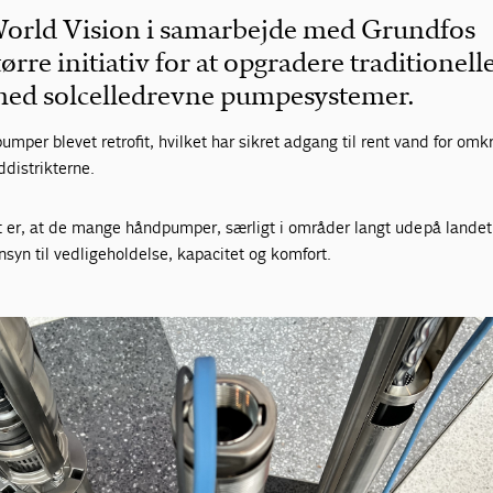
World Vision i samarbejde med Grundfos
ørre initiativ for at opgradere traditionell
d solcelledrevne pumpesystemer.
umper blevet retrofit, hvilket har sikret adgang til rent vand for omk
ddistrikterne.
t er, at de mange håndpumper, særligt i områder langt ude
på landet,
yn til vedligeholdelse, kapacitet og komfort.