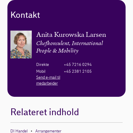
Kontakt
Anita Kurowska Larsen
Chefkonsulent, International
People & Mobility
Direkte
+45 7216 0294
Mobil
+45 2381 2105
Send e-mail til
medarbejder
Relateret indhold
DI Handel
Arrangementer
•